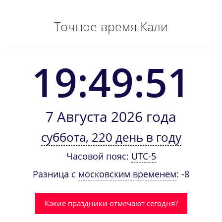
Точное время Кали
19:49:51
7 Августа 2026 года
суббота, 220 день в году
Часовой пояс:
UTC-5
Разница с
московским временем
: -8
Какие праздники отмечают сегодня?